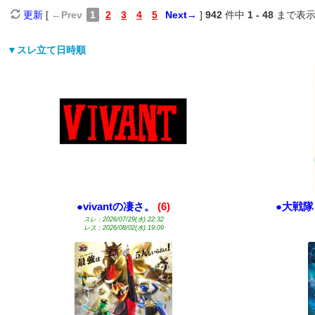
更新
[
←
Prev
1
2
3
4
5
Next
→
]
942
件中
1 - 48
まで表示
▼スレ立て日時順
●
vivantの凄さ。
(6)
●
大戦隊
スレ：2026/07/29(水) 22:32
レス：2026/08/02(水) 19:09