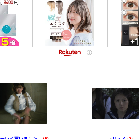
ーレイ買いました。
(6)
●
リュメ
(2)