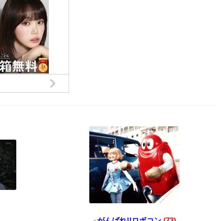
●
がんばれ!!ロボコン
(73)