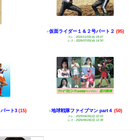
●
仮面ライダー１＆２号パート２
(95)
スレ：2016/11/02(水) 18:47
レス：2026/07/05(水) 14:50
パート3
(15)
●
地球戦隊ファイブマン part４
(50)
スレ：2025/04/20(日) 22:03
レス：2026/06/24(日) 12:38