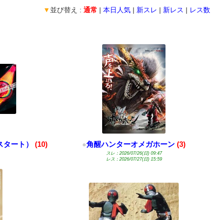
▼
並び替え :
通常
|
本日人気
|
新スレ
|
新レス
|
レス数
月スタート）
(10)
●
角醒ハンターオメガホーン
(3)
スレ：2026/07/26(日) 09:47
レス：2026/07/27(日) 15:59