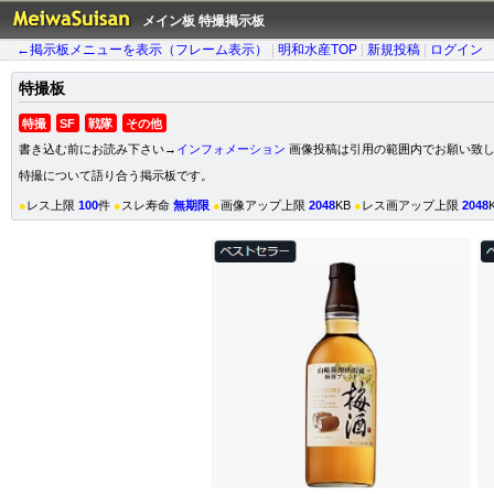
メイン板 特撮掲示板
←掲示板メニューを表示（フレーム表示）
|
明和水産TOP
|
新規投稿
|
ログイン
特撮
板
特撮
SF
戦隊
その他
書き込む前にお読み下さい→
インフォメーション
画像投稿は引用の範囲内でお願い致
特撮について語り合う掲示板です。
●
レス上限
100
件
●
スレ寿命
無期限
●
画像アップ上限
2048
KB
●
レス画アップ上限
2048