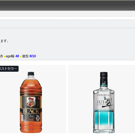
します。
KB
●
age幅
48
●
連投
8/10