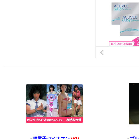
●
超電子バイオマン
(51)
●
ブル